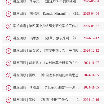
讲座回顾｜李恭忠：《重返1939年的顾颉刚与
2025-04-04
费孝通之争——概念史的视角》
讲座回顾｜南和志（Kazushi Minami）：《1970
2025-04-04
年代的中美“人民外交”》
学术速递 | 第四届中共组织史研究学术工作坊在
2025-03-27
华东师大成功举行
讲座回顾丨冯军旗：《改革开放以来村干部群
2024-12-12
体研究的路径、前沿和前瞻》
讲座回顾 | 章百家：《重塑中国：邓小平与改革
2024-12-12
开放》
讲座回顾 | 赵树凯：《农村改革史研究的几个问
2024-11-07
题》
讲座回顾 | 雷颐：《中国改革初期的南共思想影
2024-11-05
响》
讲座回顾｜李潜虞：《“反帝大团结”——周恩
2024-11-05
来访问亚非十三国（1963-1964）》
讲座回顾 | 瞿骏：《五四“打开”了什么——〈大
2024-10-16
风起兮〉一书的接续思考》