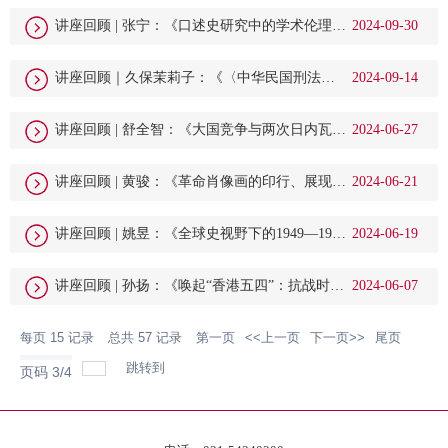
讲座回顾 | 张宁：《口述史研究中的学术伦理
2024-09-30
与“情感”问题》
讲座回顾｜久保茉莉子：《〈中华民国刑法〉
2024-09-14
颁布后的刑法改革（1935-1949）》
讲座回顾 | 舒全智：《大国竞争与两次日内瓦会
2024-06-27
议之间的东南亚中立化（1954-1962）》
讲座回顾 | 黄骏：《革命肖像画的印行、展现与
2024-06-21
观感（1949-1965）》
讲座回顾 | 姚昱：《全球史视野下的1949—1980
2024-06-19
年中国与马来西亚橡胶贸易》
讲座回顾 | 孙扬：《唤起“香港五四”：抗战时期
2024-06-07
中共在香港的文化救亡》
每页
15
记录
总共
57
记录
第一页
<<上一页
下一页>>
尾页
跳转到
页码
3
/
4