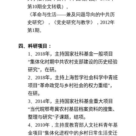
第
10
期全文转载）。
《革命与生活——兼及问题导向的中共历
史研究》，《党史研究与教学》，
2012
年
第
1
期。
四、科研项目：
1
、
2018
年，主持国家社科基金一般项目
“集体化时期中共农村支部建设的历史经验
研究”
，
在研
。
2
、
2018
年，主持上海哲学社会科学中青班
项目“革命政党与乡村社会的权力重组”
，
在研
。
3
、
2014
年，主持国家社科基金重大项目
“当代皖鄂粤冀农村基层档案资料的搜集、
整理与研究”子课题
，
结项
。
4
、
2010
年，主持度教育部人文社科青年基
金项目“集体化进程中的乡村日常生活变迁