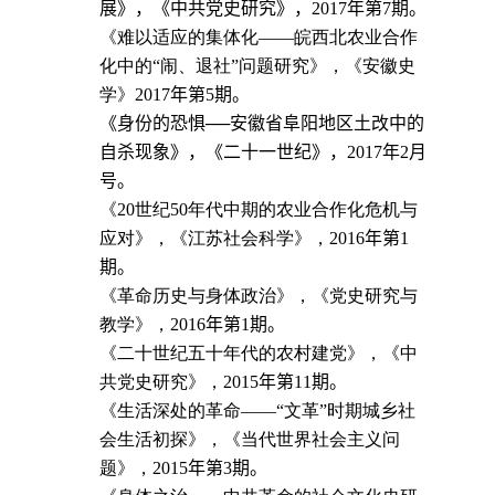
展》，《
中共党史研究
》，
2017
年第
7
期。
《难以适应的集体化——皖西北农业合作
化中的“闹、退社”问题研究》，《安徽史
学》
2017
年
第
5
期
。
《
身份的恐惧──安徽省阜阳地区土改中的
自杀现象
》，《
二十一世纪
》，
2017
年
2
月
号。
《
20
世纪
50
年代中期的农业合作化危机与
应对》，《江苏社会科学》，
2016
年
第
1
期
。
《革命历史与身体政治》，《党史研究与
教学》，
2016
年
第
1
期
。
《二十世纪五十年代的农村建党》，《中
共党史研究》，
2015
年
第
11
期
。
《生活深处的革命——“文革”时期城乡社
会生活初探》，《当代世界社会主义问
题》，
2015
年
第
3
期
。