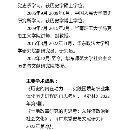
党史系学习，获历史学硕士学位。
2006
年
9
月
-
2009
年
6
月
，中国人民大学清史
研究所学习，获历史学博士学位。
2009
年
7
月
-2015
年
2
月，
华南理工大学马克
思主义学院
讲师、
副教授。
2015
年
3
月
-2022
年
11
月，
华东政法大学科
学研究院
副研究员、研究员
。
2022
年
12
月
-
至今，华东师范大学社会主义
历史与文献研究院教授。
主要学术成果：
《历史的内在动力——实践困境与农业集
体化历史进程的再思考》，《史林》
2022
年第
6
期。
《土地改革研究的再思考：从经济政治到
社会文化》，《广东党史与文献研究》
2022
年第
2
期。