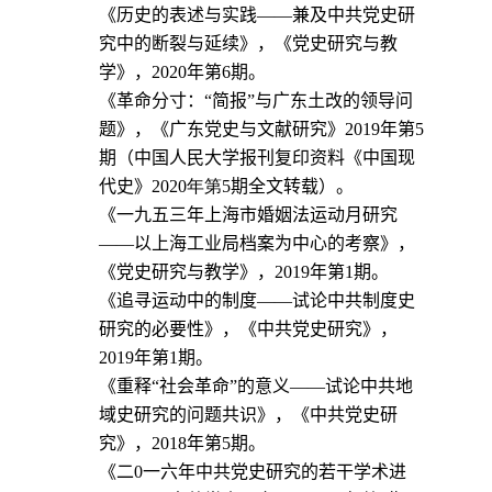
《历史的表述与实践——兼及中共党史研
究中的断裂与延续》，《党史研究与教
学》，
2020
年第
6
期。
《革命分寸：“简报”与广东土改的领导问
题》，《广东党史与文献研究》
2019
年第
5
期（
中国人民大学报刊复印资料《中国现
代史》
20
20
年第
5
期全文转载
）。
《一九五三年上海市婚姻法运动月研究
——以上海工业局档案为中心的考察》，
《党史研究与教学》，
2019
年第
1
期。
《追寻运动中的制度——试论中共制度史
研究的必要性》，《中共党史研究》，
2019
年第
1
期。
《重释“社会革命”的意义——试论中共地
域史研究的问题共识》，《中共党史研
究》
，
2018
年
第
5
期
。
《二
0
一六年中共党史研究的若干学术进