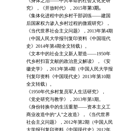
《身体之治——中共革命的社会文化史研
究》，《开放时代》，
2015
年
第
3
期。
《集体化进程中的乡村干部训练——建国
后国家权力渗入乡村过程的微观研究》，
《当代世界社会主义问题》，
2013
年第
4
期
（中国人民大学报刊复印资料《中国现代
史》
2014
年第
4
期全文转载）。
《文本中的社会主义新人塑造——
1950
年
代乡村扫盲文献的政治意义解读》，《安
徽史学》，
2013
年第
4
期（中国人民大学报
刊复印资料《中国现代史》
2013
年第
10
期
全文转载）。
《
1950
年代乡村复员军人生活研究》，
《党史研究与教学》，
2013
年第
1
期。
《身份转换中的生活重塑——资本主义工
商业改造中的“人”之改造》，《当代世界
社会主义问题》，
2012
年第
2
期（中国人民
大学报刊复印资料《中国现代史》
2012
年