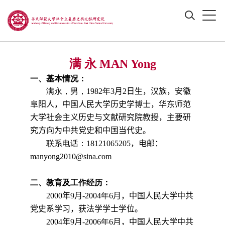
满 永 MAN Yong
一、基本情况：
满永，男，
1982
年
3
月
2
日
生，汉族，安徽
阜阳
人，中国人民大学历史学博士，
华东师范
大学社会主义历史与文献研究院教授
，主要研
究方向为
中共党史和中国当代史
。
联系电话：
18121065205
，
电邮：
manyong2010@sina.com
二、教育及工作经历：
2000
年
9
月
-
2004
年
6
月
，中国人民大学中共
党史系学习，获法学学士学位。
2004
年
9
月
-
2006
年
6
月
，中国人民大学中共